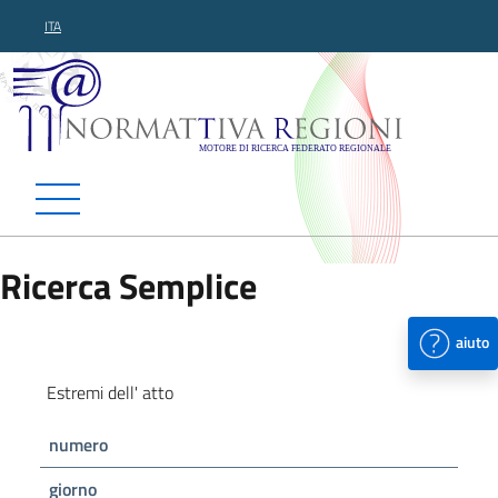
ITA
Normattiva Regioni - Motor
Ricerca Semplice
aiuto
Estremi dell' atto
numero
giorno