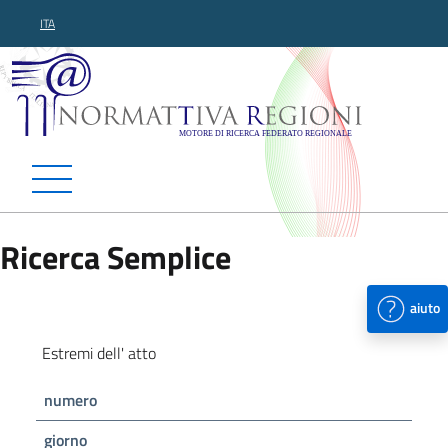
ITA
Normattiva Regioni - Motor
Ricerca Semplice
aiuto
Estremi dell' atto
numero
giorno