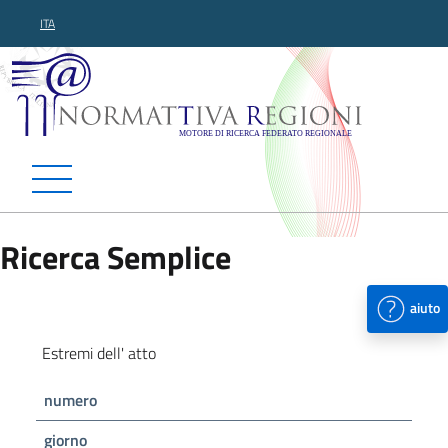
ITA
Normattiva Regioni - Motor
Ricerca Semplice
aiuto
Estremi dell' atto
numero
giorno