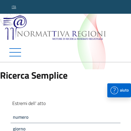
ITA
Normattiva Regioni - Motor
Ricerca Semplice
aiuto
Estremi dell' atto
numero
giorno