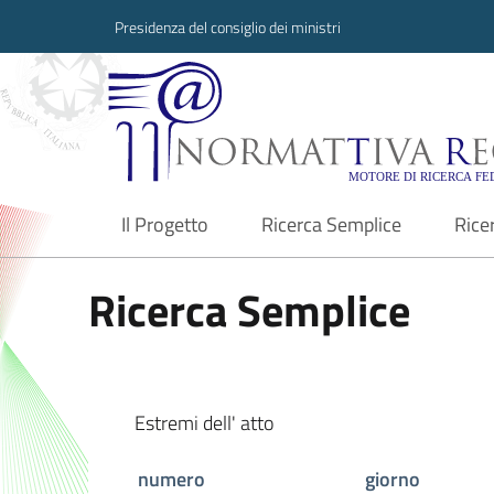
Presidenza del consiglio dei ministri
Normattiva Region
Il Progetto
Ricerca Semplice
Rice
current
Ricerca Semplice
Estremi dell' atto
numero
giorno