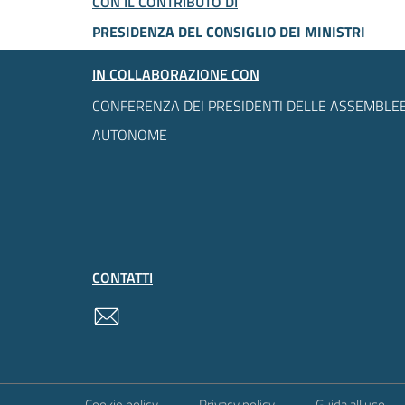
CON IL CONTRIBUTO DI
PRESIDENZA DEL CONSIGLIO DEI MINISTRI
IN COLLABORAZIONE CON
CONFERENZA DEI PRESIDENTI DELLE ASSEMBLEE
AUTONOME
CONTATTI
contatti
Sezione Link Utili
Cookie policy
Privacy policy
Guida all'uso