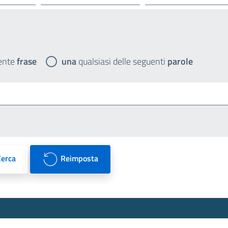
ente
frase
una
qualsiasi delle seguenti
parole
Cerca
Reimposta