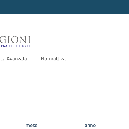
i - Motore di ricerca f
rca Avanzata
Normattiva
mese
anno