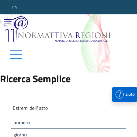
ITA
Normattiva Regioni - Motor
Ricerca Semplice
aiuto
Estremi dell' atto
numero
giorno