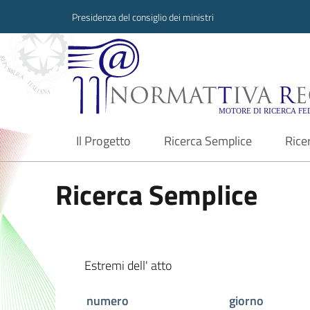
Presidenza del consiglio dei ministri
Normattiva Region
Il Progetto
Ricerca Semplice
Rice
current
Ricerca Semplice
Estremi dell' atto
numero
giorno