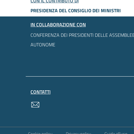
CON IL CONTRIBUTO DI
PRESIDENZA DEL CONSIGLIO DEI MINISTRI
IN COLLABORAZIONE CON
CONFERENZA DEI PRESIDENTI DELLE ASSEMBLEE
AUTONOME
CONTATTI
contatti
Sezione Link Utili
Cookie policy
Privacy policy
Guida all'uso