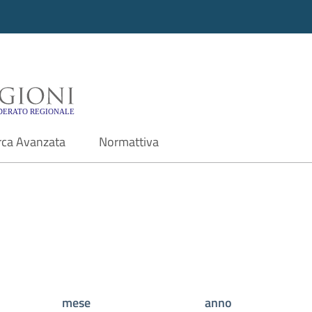
i - Motore di ricerca f
rca Avanzata
Normattiva
mese
anno