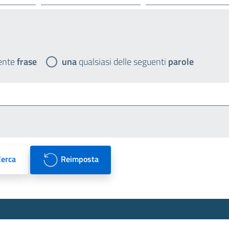
ente
frase
una
qualsiasi delle seguenti
parole
Cerca
Reimposta