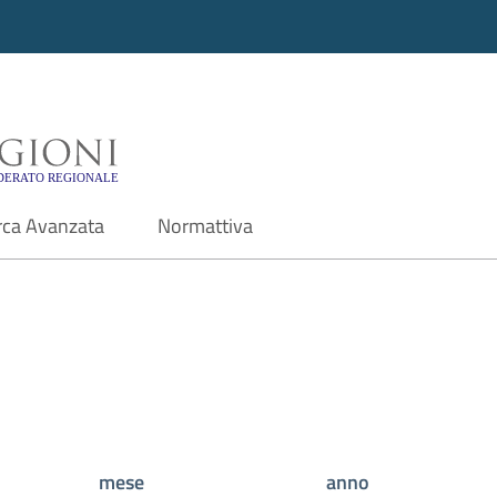
i - Motore di ricerca f
rca Avanzata
Normattiva
mese
anno