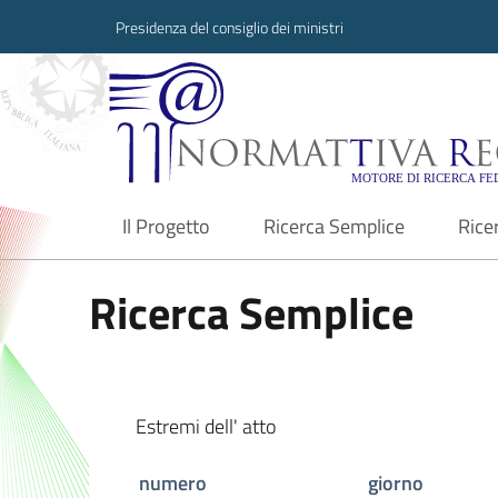
Presidenza del consiglio dei ministri
Normattiva Region
Il Progetto
Ricerca Semplice
Rice
current
Ricerca Semplice
Estremi dell' atto
numero
giorno