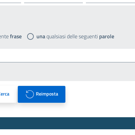
ente
frase
una
qualsiasi delle seguenti
parole
Cerca
Reimposta