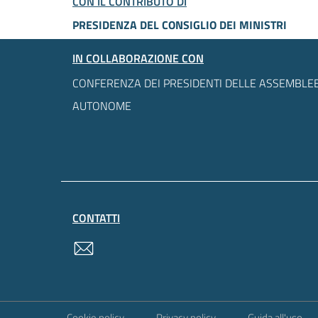
CON IL CONTRIBUTO DI
PRESIDENZA DEL CONSIGLIO DEI MINISTRI
IN COLLABORAZIONE CON
CONFERENZA DEI PRESIDENTI DELLE ASSEMBLEE
AUTONOME
CONTATTI
contatti
Sezione Link Utili
Cookie policy
Privacy policy
Guida all'uso