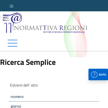
ITA
Normattiva Regioni - Motor
Ricerca Semplice
aiuto
Estremi dell' atto
numero
giorno