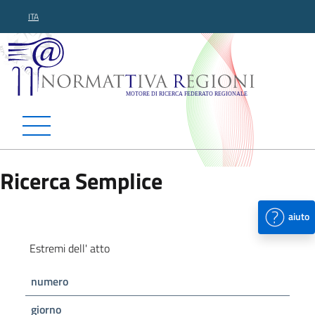
ITA
Normattiva Regioni - Motor
Ricerca Semplice
aiuto
Estremi dell' atto
numero
giorno