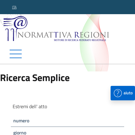
ITA
Normattiva Regioni - Motor
Ricerca Semplice
aiuto
Estremi dell' atto
numero
giorno