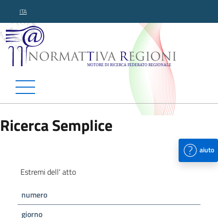
ITA
Normattiva Regioni - Motor
Ricerca Semplice
aiuto
Estremi dell' atto
numero
giorno