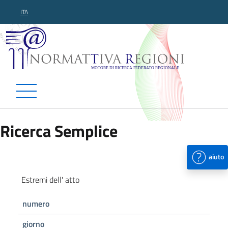
ITA
Normattiva Regioni - Motor
Ricerca Semplice
aiuto
Estremi dell' atto
numero
giorno