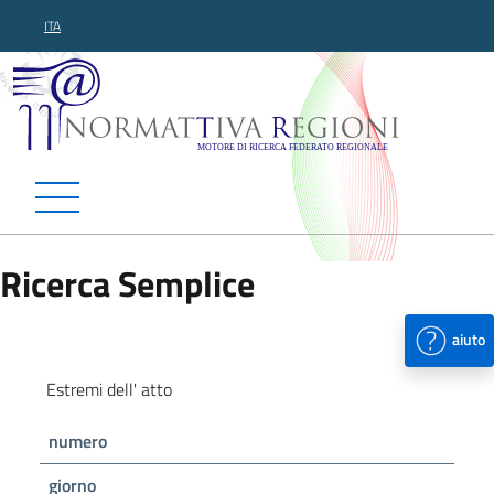
ITA
Normattiva Regioni - Motor
Ricerca Semplice
aiuto
Estremi dell' atto
numero
giorno