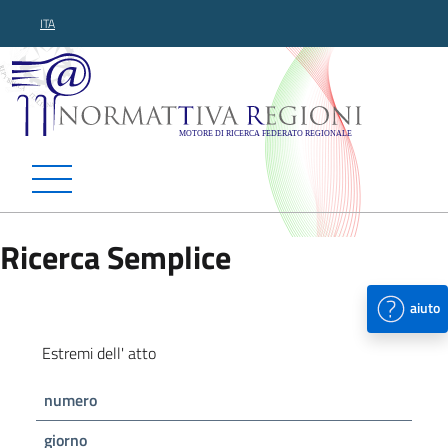
ITA
Normattiva Regioni - Motor
Ricerca Semplice
aiuto
Estremi dell' atto
numero
giorno