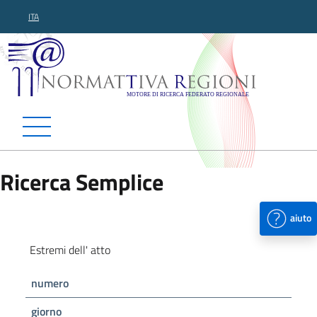
ITA
Normattiva Regioni - Motor
Ricerca Semplice
aiuto
Estremi dell' atto
numero
giorno