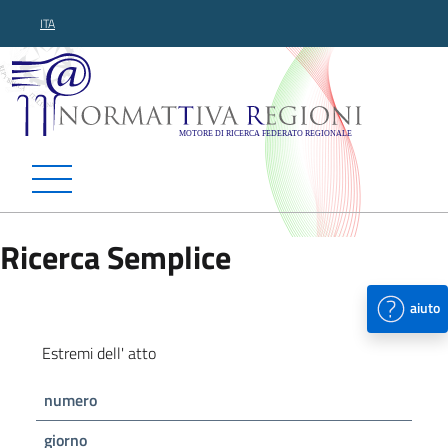
ITA
Normattiva Regioni - Motor
Ricerca Semplice
aiuto
Estremi dell' atto
numero
giorno