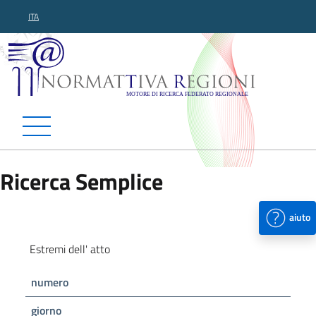
ITA
Normattiva Regioni - Motor
Ricerca Semplice
aiuto
Estremi dell' atto
numero
giorno