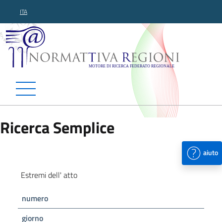
ITA
Normattiva Regioni - Motor
Ricerca Semplice
aiuto
Estremi dell' atto
numero
giorno