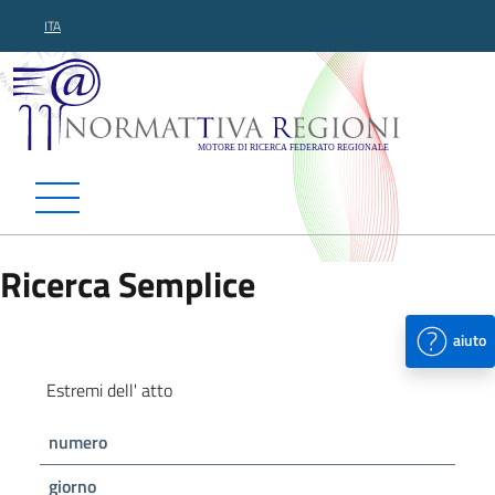
ITA
Normattiva Regioni - Motor
Ricerca Semplice
aiuto
Estremi dell' atto
numero
giorno