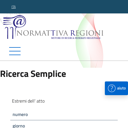
ITA
Normattiva Regioni - Motor
Ricerca Semplice
aiuto
Estremi dell' atto
numero
giorno