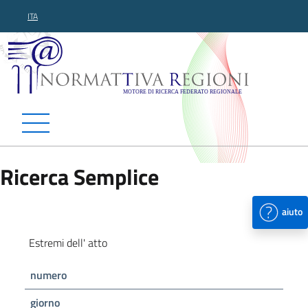
ITA
Normattiva Regioni - Motor
Ricerca Semplice
aiuto
Estremi dell' atto
numero
giorno