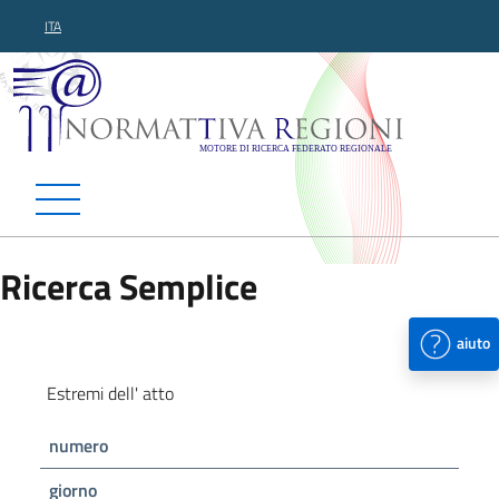
ITA
Normattiva Regioni - Motor
Ricerca Semplice
aiuto
Estremi dell' atto
numero
giorno