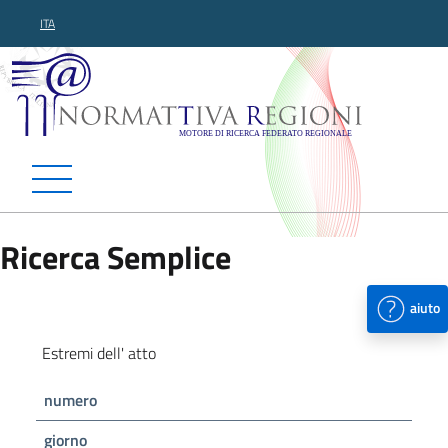
ITA
Normattiva Regioni - Motor
Ricerca Semplice
aiuto
Estremi dell' atto
numero
giorno