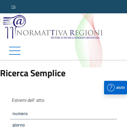
ITA
Normattiva Regioni - Motor
Ricerca Semplice
aiuto
Estremi dell' atto
numero
giorno