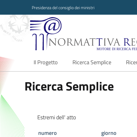
Presidenza del consiglio dei ministri
Normattiva Region
Il Progetto
Ricerca Semplice
Rice
current
Ricerca Semplice
Estremi dell' atto
numero
giorno