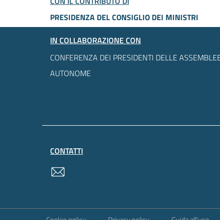
CON IL CONTRIBUTO DI
PRESIDENZA DEL CONSIGLIO DEI MINISTRI
IN COLLABORAZIONE CON
CONFERENZA DEI PRESIDENTI DELLE ASSEMBLEE
AUTONOME
CONTATTI
contatti
Sezione Link Utili
Cookie policy
Privacy policy
Guida all'uso