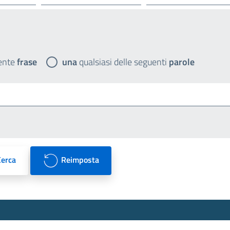
ente
frase
una
qualsiasi delle seguenti
parole
Cerca
Reimposta