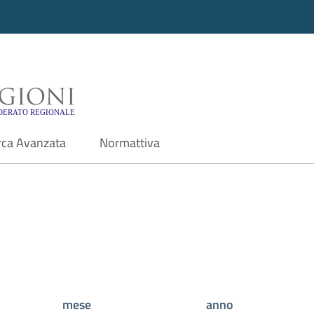
i - Motore di ricerca f
rca Avanzata
Normattiva
mese
anno