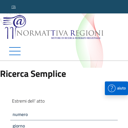
ITA
Normattiva Regioni - Motor
Ricerca Semplice
aiuto
Estremi dell' atto
numero
giorno