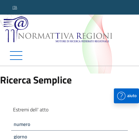
ITA
Normattiva Regioni - Motor
Ricerca Semplice
aiuto
Estremi dell' atto
numero
giorno