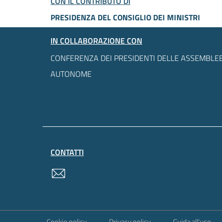
CON IL CONTRIBUTO DI
PRESIDENZA DEL CONSIGLIO DEI MINISTRI
IN COLLABORAZIONE CON
CONFERENZA DEI PRESIDENTI DELLE ASSEMBLEE
AUTONOME
CONTATTI
contatti
Sezione Link Utili
Cookie policy
Privacy policy
Guida all'uso