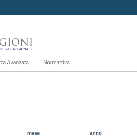
i - Motore di ricerca f
rca Avanzata
Normattiva
mese
anno