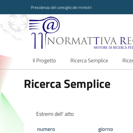
Presidenza del consiglio dei ministri
Normattiva Region
Il Progetto
Ricerca Semplice
Rice
current
Ricerca Semplice
Estremi dell' atto
numero
giorno