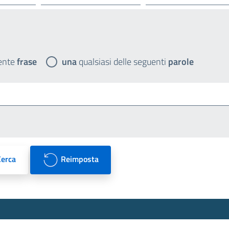
ente
frase
una
qualsiasi delle seguenti
parole
Cerca
Reimposta