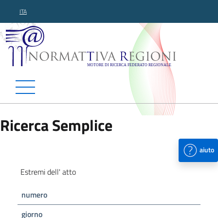
ITA
Normattiva Regioni - Motor
Ricerca Semplice
aiuto
Estremi dell' atto
numero
giorno