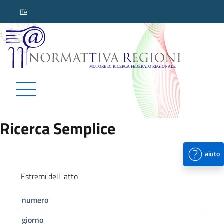
ITA
Normattiva Regioni - Motor
Ricerca Semplice
aiuto
Estremi dell' atto
numero
giorno