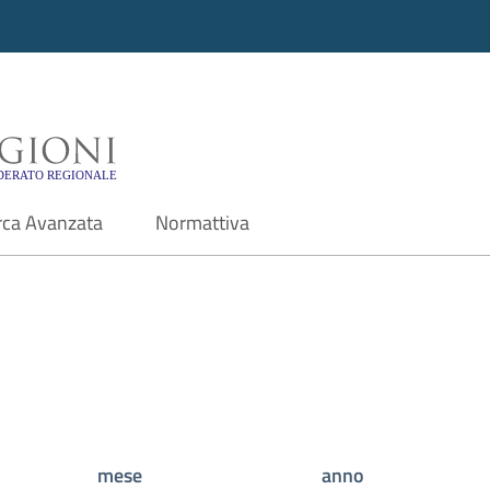
i - Motore di ricerca f
rca Avanzata
Normattiva
mese
anno