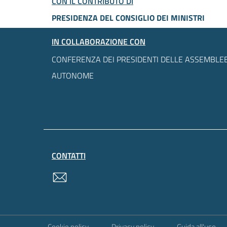
CON IL CONTRIBUTO DI
PRESIDENZA DEL CONSIGLIO DEI MINISTRI
IN COLLABORAZIONE CON
CONFERENZA DEI PRESIDENTI DELLE ASSEMBLEE
AUTONOME
CONTATTI
contatti
Sezione Link Utili
Cookie policy
Privacy policy
Guida all'uso