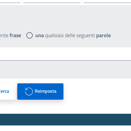
ente
frase
una
qualsiasi delle seguenti
parole
Cerca
Reimposta