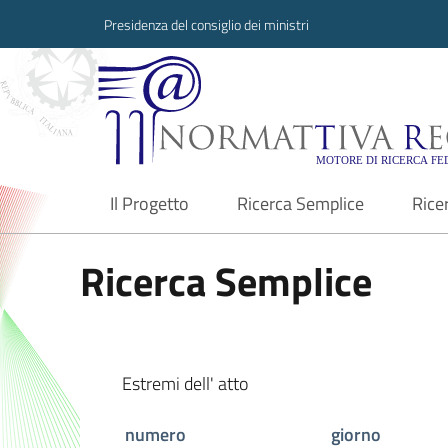
Presidenza del consiglio dei ministri
Normattiva Region
Il Progetto
Ricerca Semplice
Rice
current
Ricerca Semplice
Estremi dell' atto
numero
giorno