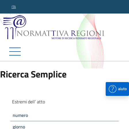
ITA
Normattiva Regioni - Motor
Ricerca Semplice
aiuto
Estremi dell' atto
numero
giorno