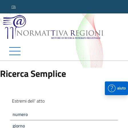
ITA
Normattiva Regioni - Motor
Ricerca Semplice
aiuto
Estremi dell' atto
numero
giorno