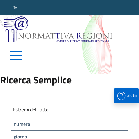
ITA
Normattiva Regioni - Motor
Ricerca Semplice
aiuto
Estremi dell' atto
numero
giorno