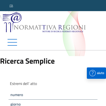
ITA
Normattiva Regioni - Motor
Ricerca Semplice
aiuto
Estremi dell' atto
numero
giorno