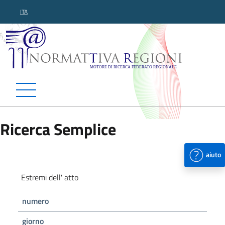
ITA
Normattiva Regioni - Motor
Ricerca Semplice
aiuto
Estremi dell' atto
numero
giorno