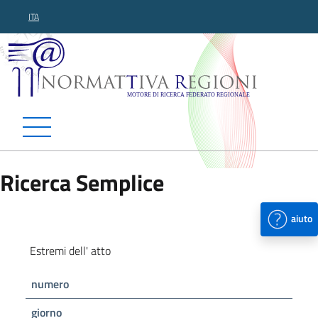
ITA
Normattiva Regioni - Motor
Ricerca Semplice
aiuto
Estremi dell' atto
numero
giorno