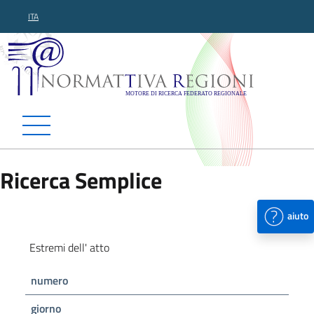
ITA
Normattiva Regioni - Motor
Ricerca Semplice
aiuto
Estremi dell' atto
numero
giorno