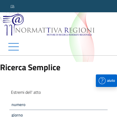
ITA
Normattiva Regioni - Motor
Ricerca Semplice
aiuto
Estremi dell' atto
numero
giorno