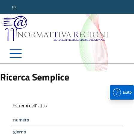
ITA
Normattiva Regioni - Motor
Ricerca Semplice
aiuto
Estremi dell' atto
numero
giorno