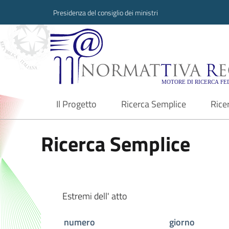
Presidenza del consiglio dei ministri
Normattiva Region
Il Progetto
Ricerca Semplice
Rice
current
Ricerca Semplice
Estremi dell' atto
numero
giorno