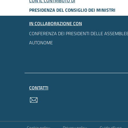
CON IL CONTRIBUTO DI
PRESIDENZA DEL CONSIGLIO DEI MINISTRI
IN COLLABORAZIONE CON
CONFERENZA DEI PRESIDENTI DELLE ASSEMBLEE
AUTONOME
CONTATTI
contatti
Sezione Link Utili
Cookie policy
Privacy policy
Guida all'uso