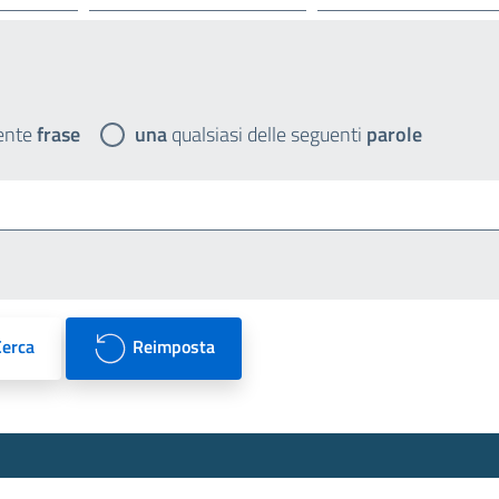
ente
frase
una
qualsiasi delle seguenti
parole
Cerca
Reimposta