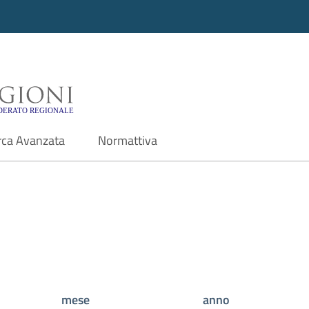
i - Motore di ricerca f
rca Avanzata
Normattiva
mese
anno