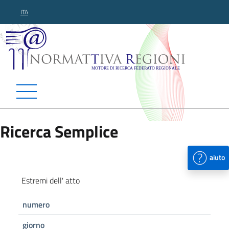
ITA
Normattiva Regioni - Motor
Ricerca Semplice
aiuto
Estremi dell' atto
numero
giorno