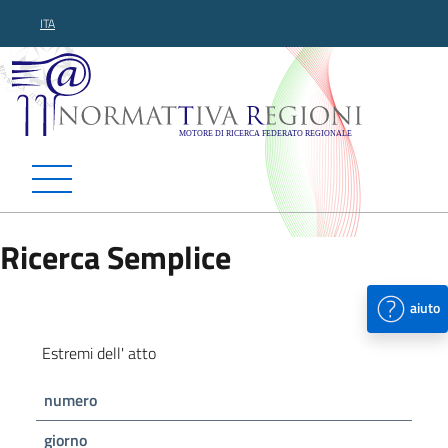
ITA
Normattiva Regioni - Motor
Ricerca Semplice
aiuto
Estremi dell' atto
numero
giorno