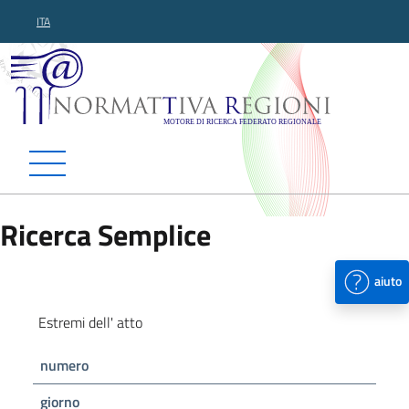
ITA
Normattiva Regioni - Motor
Ricerca Semplice
aiuto
Estremi dell' atto
numero
giorno