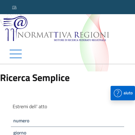
ITA
Normattiva Regioni - Motor
Ricerca Semplice
aiuto
Estremi dell' atto
numero
giorno