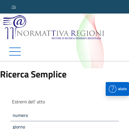
ITA
Normattiva Regioni - Motor
Ricerca Semplice
aiuto
Estremi dell' atto
numero
giorno