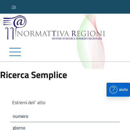
ITA
Normattiva Regioni - Motor
Ricerca Semplice
aiuto
Estremi dell' atto
numero
giorno