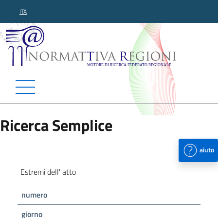
ITA
Normattiva Regioni - Motor
Ricerca Semplice
aiuto
Estremi dell' atto
numero
giorno