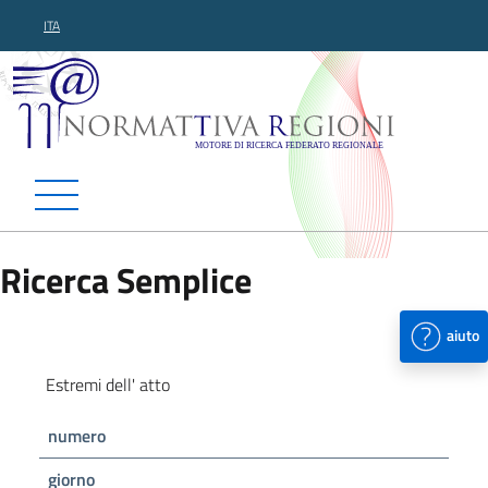
ITA
Normattiva Regioni - Motor
Ricerca Semplice
aiuto
Estremi dell' atto
numero
giorno